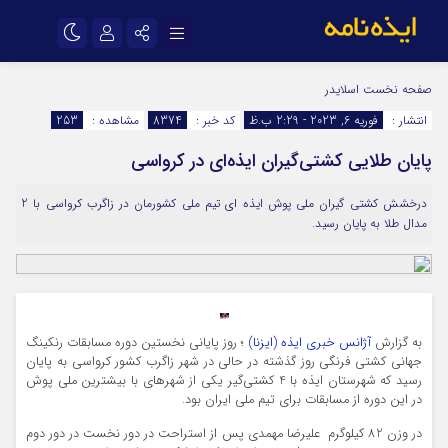
نام کاربری یا نشانی ایمیل
اینستاگرام
تلگرام
صفحه نخست
اسلایدر
انتشار :
فوریه 6, 2023 - 2:29 ب.ظ
کد خبر :
8374
مشاهده :
253
سروش
ایتا
پایان طلایی کشتی‌گیران ایذه‌ای در کرواسی
رمز عبور
آپارات
اپلیکیشن
درخشش کشتی گیران ملی پوش ایذه ای تیم ملی کشورمان در زاگرب کرواسی با 2
مدال طلا به پایان رسید.
مرا به خاطر بسپار
به گزارش
آژانس خبری ایذه (ایزنا)
؛ روز پایانی نخستین دوره مسابقات رنکینگ
جهانی کشتی فرنگی روز گذشته در حالی در شهر زاگرب کشور کرواسی به پایان
رسید که شهرستان ایذه با 4 کشتی‌گیر یکی از شهرهای با بیشترین ملی پوش
در این دوره از مسابقات برای تیم ملی ایران بود.
در وزن 82 کیلوگرم علیرضا مهمدی پس از استراحت در دور نخست در دور دوم