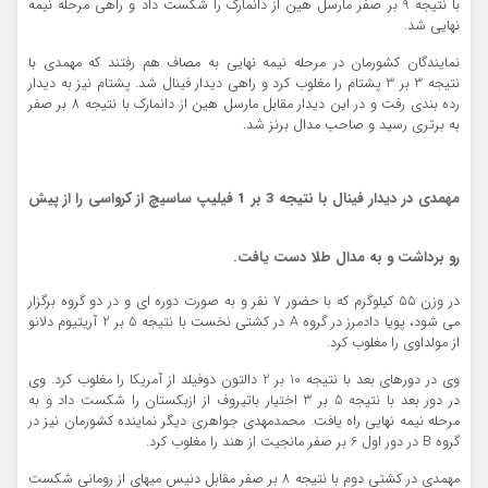
با نتیجه 9 بر صفر مارسل هین از دانمارک را شکست داد و راهی مرحله نیمه
نهایی شد.
نمایندگان کشورمان در مرحله نیمه نهایی به مصاف هم رفتند که مهمدی با
نتیجه 3 بر 3 پشتام را مغلوب کرد و راهی دیدار فینال شد. پشتام نیز به دیدار
رده بندی رفت و در این دیدار مقابل مارسل هین از دانمارک با نتیجه 8 بر صفر
به برتری رسید و صاحب مدال برنز شد.
مهمدی در دیدار فینال با نتیجه 3 بر 1 فیلیپ ساسیچ از کرواسی را از پیش
رو برداشت و به مدال طلا دست یافت.
در وزن 55 کیلوگرم که با حضور 7 نفر و به صورت دوره ای و در دو گروه برگزار
می شود، پویا دادمرز در گروه A در کشتی نخست با نتیجه 5 بر 2 آریتیوم دلانو
از مولداوی را مغلوب کرد.
وی در دورهای بعد با نتیجه 10 بر 2 دالتون دوفیلد از آمریکا را مغلوب کرد. وی
در دور بعد با نتیجه 5 بر 3 اختیار باتیروف از ازبکستان را شکست داد و به
مرحله نیمه نهایی راه یافت. محمدمهدی جواهری دیگر نماینده کشورمان نیز در
گروه B در دور اول 6 بر صفر مانجیت از هند را مغلوب کرد.
مهمدی در کشتی دوم با نتیجه 8 بر صفر مقابل دنیس میهای از رومانی شکست