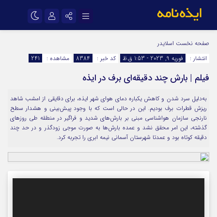
نام کاربری یا نشانی ایمیل
اینستاگرام
تلگرام
صفحه نخست
اسلایدر
انتشار :
فوریه 9, 2023 - 1:53 ق.ظ
کد خبر :
8384
مشاهده :
241
سروش
ایتا
فیلم | بارش چند دقیقه‌ای برف در ایذه
رمز عبور
آپارات
اپلیکیشن
به‌دلیل سرد شدن و کاهش یکباره دمای هوای شهر ایذه، برای دقایقی از امشب شاهد
ریزش قطرات برف بودیم. این در حالی است که با وجود پیش‌بینی و هشدار سطح
مرا به خاطر بسپار
نارنجی سازمان هواشناسی مبنی بر بارش‌های شدید و فراگیر در منطقه طی روزهای
گذشته، این امر محقق نشد و عمده بارش‌ها به صورت موجی زودگذر و در حد چند
دقیقه کوتاه بود و عمدتا شهرستان آسمانی نیمه ابری را تجربه کرد.