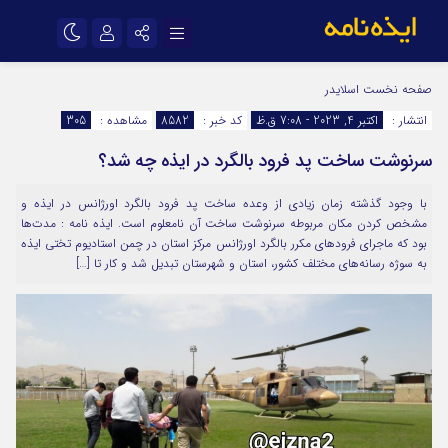
نام کاربری یا نشانی ایمیل
اینستاگرام
تلگرام
صفحه نخست
اسلایدر
انتشار :
اکتبر 4, 2023 - 7:08 ق.ظ
کد خبر :
8582
مشاهده :
305
سروش
ایتا
سرنوشت ساخت پد فرود بالگرد در ایذه چه شد؟
رمز عبور
آپارات
اپلیکیشن
با وجود گذشته زمان زیادی از وعده ساخت پد فرود بالگرد اورژانس در ایذه و
مشخص کردن مکان مربوطه سرنوشت ساخت آن نامعلوم است‌. ایذه نامه : مدت‌ها
مرا به خاطر بسپار
بود که ماجرای فرودهای مکرر بالگرد اورژانس مرکز استان در چمن استادیوم تختی ایذه
به سوژه رسانه‌های مختلف کشور، استان و شهرستان تبدیل شد و کار تا […]