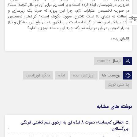
ضروری در شهرستان ایذه کرده است و یا اعتباری برای آن در نظر گرفته است؟
در صورت تخصیص اعتبارات لازم، چرا این پروژه که صرفا یک زیرسازی و
آسفالت که فضای باز است تاکنون صورت نگرفته است؟ اگر اعتبار تخصیص
داده چرا کار اجرا نشد و اگر نداده است چرا فکری به‌حال رفع این مشکل و نیاز
بسیار ضروری درمان در ایذه نمی‌کند و به این مساله توجهی ندارد؟
انتهای پیام/
ارسال :
modir
برچسب ها
اورژانس ایذه
ایذه
بالگرد اورژانس
پد هلی کوپتر
نوشته های مشابه
اتفاقی کم‌سابقه؛ دعوت 8 ایذه ای به اردوی تیم کشتی فرنگی
09 جولای 2026
بزرگسالان