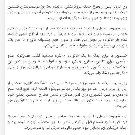
وی افزود: پس از وقوع حادثه برق‌گرفتگی، فرزندم 58 روز در بیمارستان گلستان
در کما به‌سر برد و پس از انجام مراحل درمانی و به‌هوش آمدن، او را برای مداوا
و ویزیت توسط چندین پزشک دیگر به اصفهان بردم.
این شهروند ایذه‌ای با اشاره به اینکه «سجاد» بعد از این حادثه توان حرکتی
خود را از دست داد و کاملا فلج شد خاطرنشان کرد: بعد از فلج شدن فرزندم
تمام بار خانواده بر دوش من افتاد و بدون هیچ پشتوانه مالی و با سن بالا،
هزینه‌های درمانی فرزند و خانواده خود را تامین می‌کنم.
خسروی با بیان اینکه ما یک خانواده 8 نفره هستیم گفت: هیچ‌گونه منبع
درآمدی برای تامین مخارج زندگی خود و خانواده‌ام ندارم و در کنار این
مشکلات، بیماری کلیوی همسر پیرم و مخارج درمان و دیالیز وی نیز از سوی
دیگر به من فشار وارد می‌کند.
وی با بیان اینکه همسرم نیز در حدود 5 سال دچار مشکلات کلیوی است و از
این رو برای درمان هر دو روز یک‌بار دیالیز می‌شود اضافه کرد: هیچ‌گونه منبع
درآمدی و زمین کشاورزی برای امرار معاش و تامین مخارج سنگین زندگی خود
ندارم و با توجه به داشتن سن بالا هم کسی زیر بار استخدام و به‌کارگیری من
نمی‌رود.
این شهروند ایذه‌ای با اشاره به اینکه ساکن روستای کولفرح هستم تصریح
کرد: فرزند فلج شده‌ام قبل از گرفتار شدن به این معضل، ازدواج کرده بود و
اینک فرزندان وی به‌دلیل نبود حامی مالی در سرگردانی به‌سر می‌برند.