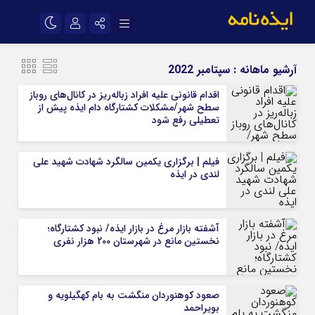
نام کاربری یا نشانی ایمیل
اینستاگرام
تلگرام
آرشیو ماهانه :
سپتامبر 2022
سروش
ایتا
اقدام قانونی علیه افراد زباله‌ریز در کانال‌های روباز
سطح شهر/مشکلات کشتارگاه دام ایذه پیش از
رمز عبور
آپارات
اپلیکیشن
تعطیلی رفع شود
فیلم | برگزاری یکمین سالگرد شهادت شهید علی
مرا به خاطر بسپار
لندی در ایذه
آشفته بازار مرغ در بازار ایذه/ نبود کشتارگاه؛
نخستین مانع در شهرستان 200 هزار نفری
صعود کوهنوردان منگشت به بام کهگیلویه و
بویراحمد