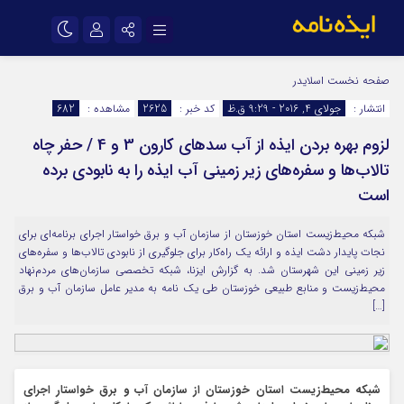
نام کاربری یا نشانی ایمیل
اینستاگرام
تلگرام
صفحه نخست
اسلایدر
انتشار :
جولای 4, 2016 - 9:29 ق.ظ
کد خبر :
2625
مشاهده :
682
سروش
ایتا
لزوم بهره بردن ایذه از آب سدهای کارون 3 و 4 / حفر چاه
رمز عبور
آپارات
اپلیکیشن
تالاب‌ها و سفره‌های زیر زمینی آب ایذه را به نابودی برده
است
مرا به خاطر بسپار
شبکه محیط‌زیست استان خوزستان از سازمان آب و برق خواستار اجرای برنامه‌ای برای
نجات پایدار دشت ایذه و ارائه یک راه‌کار برای جلوگیری از نابودی تالاب‌ها و سفره‌های
زیر زمینی این شهرستان شد. به گزارش ایزنا، شبکه تخصصی سازمان‌های مردم‌نهاد
محیط‌زیست و منابع طبیعی خوزستان طی یک نامه به مدیر عامل سازمان آب و برق
[…]
شبکه محیط‌زیست استان خوزستان از سازمان آب و برق خواستار
اجرای