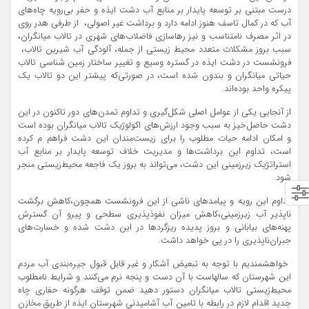
درست مبتنی بر توسعه پایدار بر منابع آب دشت ایذه و حفر بی‌رویه چاه‌های
آب که در کمال تاسف هنوز ادامه دارد و برداشت غیر اصولی، از طرفی هدر روی
در اثر مصرف نامتناسب و نیز رها‌سازی فاضلاب‌های شهری در تالاب میانگران،
سبب بروز مشکلات متعدد محیط زیستی از جمله، آلودگی آب شیرین تالاب،
فرونشست در دشت ایذه در گستره وسیع و تغییر ساختار زمین شناسی تالاب
حیاتی میانگران و بندون شده است، در صورتی‌که پیشتر این دو تالاب یک
پیکره واحد بوده‌اند.
از آنجایی یکی از عوامل اصلی شکل‌گیری و تداوم تمدن‌های دور تا‌کنون در این
دشت حاصل‌خیز به سبب وجود ارزش‌های اکولوژیک تالاب میانگران بوده است
و امکان ادامه حیات مطلوب را برای زیست‌مندان این دشت فراهم م‌ کرده
است، تداوم این برداشت‌ها و مدیریت خلاف توسعه پایدار بر منابع آب
استراتژیک زیر‌زمینی این دشت، می‌تواند به بروز یک فاجعه محیط‌زیستی منجر
شود.
تداوم این رویه و پیامدهای ناشی از این فرونشست همچون،کاهش برگشت
ناپذير آب زير‌زميني،کاهش میزان نفوذ‌پذیری سطحی و پیرو آن گسترش
پهنه‌های بیابانی و بروز پدیده ریزگردها در این دشت شده و خسارت‌های
جبران‌ناپذیری را در پی خواهد داشت.
خواهشمندیم با توجه به تبعیض آشکار و غیر قابل قبول جیره‌بندی آب مردم
این شهرستان که سالهاست با آن دست و پنجه نرم می‌کنند و شرایط نامطلوب
محیط‌زیستی تالاب میانگران دستور دهید ضمن توقف هر‌گونه حفاری چاه
جدید اقدام لازم در رابطه با تامین آب آشامیدنی شهرستان ایذه از طریق مخازن