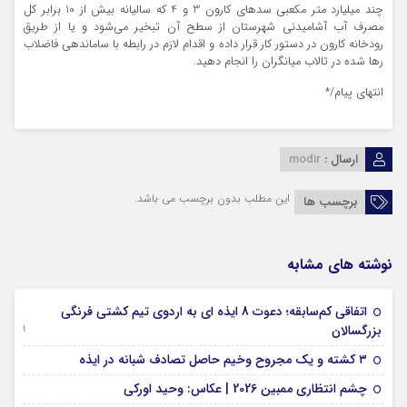
چند میلیارد متر مکعبی سد‌های کارون 3 و 4 که سالیانه بیش از 10 برابر کل
مصرف آب آشامیدنی شهرستان از سطح آن تبخیر می‌شود و یا از طریق
رودخانه کارون در دستور کار قرار داده و اقدام لازم در رابطه با ساماندهی فاضلاب
رها شده در تالاب میانگران را انجام دهید.
انتهای پیام/*
ارسال :
modir
این مطلب بدون برچسب می باشد.
برچسب ها
نوشته های مشابه
اتفاقی کم‌سابقه؛ دعوت 8 ایذه ای به اردوی تیم کشتی فرنگی
09 جولای 2026
بزرگسالان
09 فوریه 2026
۳ کشته و یک مجروح وخیم حاصل تصادف شبانه در ایذه
01 فوریه 2026
چشم انتظاری ممبین 2026 | عکاس: وحید اورکی