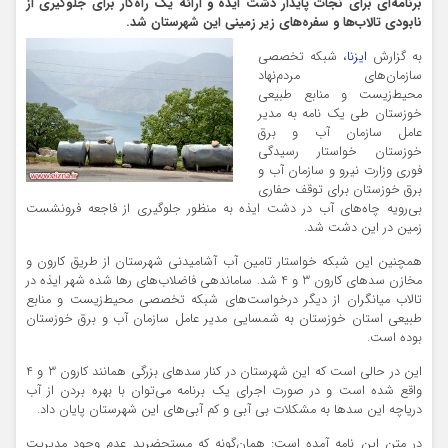
برنامه‌ای برای نجات پایدار دشت ایذه و ارائه یک راه‌کار برای جلوگیری از
نابودی تالاب‌ها و سفره‌های زیر زمینی این شهرستان شد.
به گزارش
ایزنا
، شبکه تخصصی
سازمان‌های مردم‌نهاد
محیط‌زیست و منابع طبیعی
خوزستان طی یک نامه به مدیر
عامل سازمان آب و برق
خوزستان خواستار رسیدگی
فوری وزارت نیرو و سازمان آب و
برق خوزستان برای توقف حفاری
بی‌رویه چاه‌های آب در دشت ایذه به منظور جلوگیری از فاجعه فرونشست
زمین در این دشت شد.
همچنین این شبکه خواستار تامین آب آشامیدنی شهرستان از طریق کارون و
مخازن سدهای کارون 3 و 4 شد. ساماندهی فاضلاب‌های رها شده شهر ایذه در
تالاب میانگران از دیگر درخواست‌های شبکه تخصصی محیط‌زیست و منابع
طبیعی استان خوزستان به شمسایی مدیر عامل سازمان آب و برق خوزستان
بوده است.
این در حالی است که این شهرستان در کنار سدهای بزرگی همانند کارون 3 و 4
واقع شده است و در صورت اجرای یک برنامه می‌توان با بهره بردن از آب
دریاچه این سدها به مشکلات بی آبی و کم آبی‌های این شهرستان پایان داد.
در متن این نامه آمده است: همان‌گونه که مستحضرید عدم وجود مدیریت