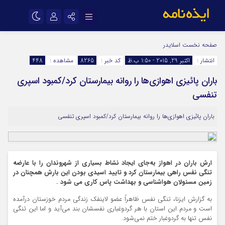
نام کاربری یا نشانی ایمیل
اینستاگرام
تلگرام
صفحه نخست
اسلایدر
انتشار :
اکتبر 29, 2015 - 1:50 ب.ظ
کد خبر :
8265
مشاهده :
448
سروش
ایتا
باران پائیزی اهوازی‌ها را روانه بیمارستان کرد/کمبود اسپری
رمز عبور
آپارات
اپلیکیشن
تنفسی
باران پائیزی اهوازی‌ها را روانه بیمارستان کرد/کمبود اسپری تنفسی
مرا به خاطر بسپار
ارش باران در اهواز به‌جای ایجاد نشاط بسیاری از شهروندان را با عارضه
تنگی نفس راهی بیمارستان کرد و تایید اسیدی بودن این بارش همچنان در
زمین مسئولان هواشناسی و بهداشت پاس کاری می شود .
به گزارش ایزنا، تنگی نفس ظاهراً عضو لاینفک زندگی مردم خوزستان درآمده
است و مردم این استان با هر گردوغباری نفسشان بند می‌آید و اما این تنگی
نفس تنها به گردوغبار ختم نمی‌شود.