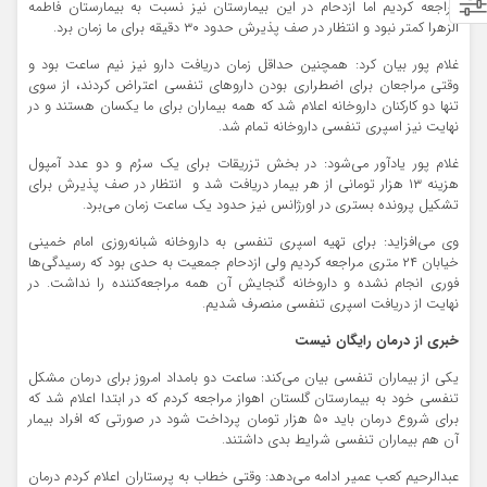
مراجعه کردیم اما ازدحام در این بیمارستان نیز نسبت به بیمارستان فاطمه
الزهرا کمتر نبود و انتظار در صف پذیرش حدود ۳۰ دقیقه برای ما زمان برد.
غلام پور بیان کرد: همچنین حداقل زمان دریافت دارو نیز نیم ساعت بود و
وقتی مراجعان برای اضطراری بودن داروهای تنفسی اعتراض کردند، از سوی
تنها دو کارکنان داروخانه اعلام شد که همه بیماران برای ما یکسان هستند و در
نهایت نیز اسپری تنفسی داروخانه تمام شد.
غلام پور یادآور می‌شود: در بخش تزریقات برای یک سرُم و دو عدد آمپول
هزینه ۱۳ هزار تومانی از هر بیمار دریافت شد و انتظار در صف پذیرش برای
تشکیل پرونده بستری در اورژانس نیز حدود یک ساعت زمان می‌برد.
وی می‌افزاید: برای تهیه اسپری تنفسی به داروخانه شبانه‌روزی امام خمینی
خیابان ۲۴ متری مراجعه کردیم ولی ازدحام جمعیت به حدی بود که رسیدگی‌ها
فوری انجام نشده و داروخانه گنجایش آن همه مراجعه‌کننده را نداشت. در
نهایت از دریافت اسپری تنفسی منصرف شدیم.
خبری از درمان رایگان نیست
یکی از بیماران تنفسی بیان می‌کند: ساعت دو بامداد امروز برای درمان مشکل
تنفسی خود به بیمارستان گلستان اهواز مراجعه کردم که در ابتدا اعلام شد که
برای شروع درمان باید ۵۰ هزار تومان پرداخت شود در صورتی که افراد بیمار
آن هم بیماران تنفسی شرایط بدی داشتند.
عبدالرحیم کعب عمیر ادامه می‌دهد: وقتی خطاب به پرستاران اعلام کردم درمان