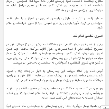
معاون بهداشت دانشگاه علوم پزشکی اهواز ادامه می‌دهد: همچنین از مردم
خواسته شد تا در صورت بروز تنگی نفس حتماً در همان مراحل اولیه به
نزدیک‌ترین اورژانس محل مراجعه کنند.
سلمان زاده در ارتباط با بارش باران‌های اسیدی در اهواز و یا سایر نقاط
خوزستان می‌گوید: تأیید بارش باران‌های اسیدی باید از سوی هواشناسی اعلام
شود.
اسپری تنفسی تمام شد
یکی از همراهان بیمار تنفسی مراجعه‌کننده به یکی از مراکز درمانی نیز در
تشریح شرایط یکی از بیمارستان‌های اهواز اظهار می‌کند: ساعت چهار صبح
امروز برای درمان تنگی نفس دوستم به بیمارستان فاطمه الزهرا (س) اهواز
مراجعه کردیم اما ازدحام در این بیمارستان به حدی بود که حتی راه برای ورود
ماشین‌های نیروی انتظامی و آمبولانس به بیمارستان به‌سختی باز می‌شد.
آوش غلام پور اضافه می‌کند: این بیمارستان به دلیل مراجعات زیاد با کمبود
شدید پرستار مواجه شده بود و پزشک معالج نیز خارج از اتاق خود و در راهرو
درمانگاه اقدام به معاینه و ویزیت بیماران به‌صورت ایستاده اقدام می‌کرد.
وی بیان می‌کند: حدود ۳۰۰ نفر در محوطه بیمارستان حضور داشته و چند نوزاد
و بزرگسال نیز حال وخیمی داشتند و البته به ما اعلام شده بود که این تعداد
بیماران نسبت به ساعت‌های قبل کمتر شده است.
این همراه بیمار می‌گوید: بعد از این بیمارستان به بیمارستان امام خمینی (ره)